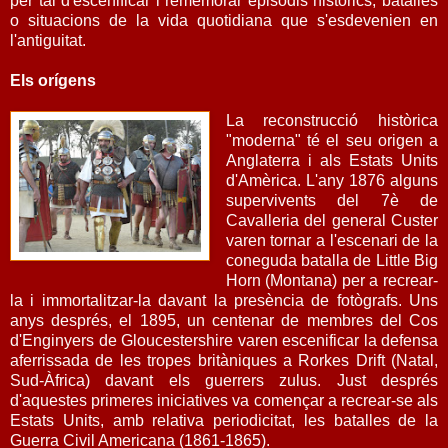
per tal d'escenificar i rememorar episodis històrics, batalles
o situacions de la vida quotidiana que s'esdevenien en
l'antiguitat.
Els orígens
La reconstrucció històrica
"moderna" té el seu origen a
Anglaterra i als Estats Units
d'Amèrica. L'any 1876 alguns
supervivents del 7è de
Cavalleria del general Custer
varen tornar a l'escenari de la
coneguda batalla de Little Big
Horn (Montana) per a recrear-
la i immortalitzar-la davant la presència de fotògrafs. Uns
anys després, el 1895, un centenar de membres del Cos
d'Enginyers de Gloucestershire varen escenificar la defensa
aferrissada de les tropes britàniques a Rorkes Drift (Natal,
Sud-Àfrica) davant els guerrers zulus. Just després
d'aquestes primeres iniciatives va començar a recrear-se als
Estats Units, amb relativa periodicitat, les batalles de la
Guerra Civil Americana (1861-1865).