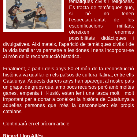
temàtiques civils i religioses.
Es tracta de temàtiques que,
si bé no tenen
l'espectacularitat de les
escenificacions militars,
ofereixen enormes
possibilitats didàctiques i
divulgatives. Així mateix, l'aparició de temàtiques civils i de
la vida familiar va permetre a les dones i nens incorporar-se
al món de la reconstrucció històrica.
Finalment, a partir dels anys 80 el món de la reconstrucció
històrica va quallar en els països de cultura llatina, entre ells
Catalunya. Aquests darrers anys han aparegut al nostre país
un grapat de grups que, amb pocs recursos però amb moltes
ganes, empenta i il·lusió, estan fent una tasca molt i molt
important per a donar a conèixer la història de Catalunya a
aquelles persones que més la desconeixen: els propis
catalans.
Continuarà en el pròxim article.
Ricard Llop Altés