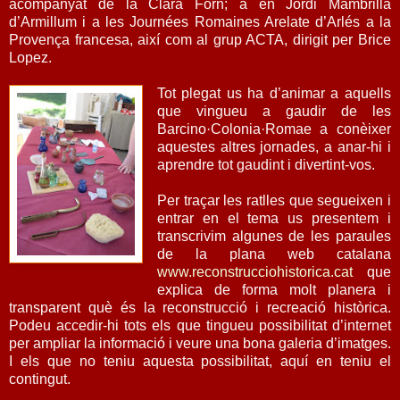
acompanyat de la Clara Forn; a en Jordi Mambrilla
d’Armillum i a les Journées Romaines Arelate d’Arlés a la
Provença francesa, així com al grup ACTA, dirigit per Brice
Lopez.
Tot plegat us ha d’animar a aquells
que vingueu a gaudir de les
Barcino·Colonia·Romae a conèixer
aquestes altres jornades, a anar-hi i
aprendre tot gaudint i divertint-vos.
Per traçar les ratlles que segueixen i
entrar en el tema us presentem i
transcrivim algunes de les paraules
de la plana web catalana
www.reconstrucciohistorica.cat
que
explica de forma molt planera i
transparent què és la reconstrucció i recreació històrica.
Podeu accedir-hi tots els que tingueu possibilitat d’internet
per ampliar la informació i veure una bona galeria d’imatges.
I els que no teniu aquesta possibilitat, aquí en teniu el
contingut.