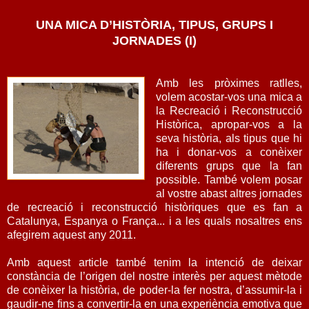
UNA MICA D’HISTÒRIA, TIPUS, GRUPS I
JORNADES (I)
Amb les pròximes ratlles,
volem acostar-vos una mica a
la Recreació i Reconstrucció
Històrica, apropar-vos a la
seva història, als tipus que hi
ha i donar-vos a conèixer
diferents grups que la fan
possible. També volem posar
al vostre abast altres jornades
de recreació i reconstrucció històriques que es fan a
Catalunya, Espanya o França... i a les quals nosaltres ens
afegirem aquest any 2011.
Amb aquest article també tenim la intenció de deixar
constància de l’origen del nostre interès per aquest mètode
de conèixer la història, de poder-la fer nostra, d’assumir-la i
gaudir-ne fins a convertir-la en una experiència emotiva que