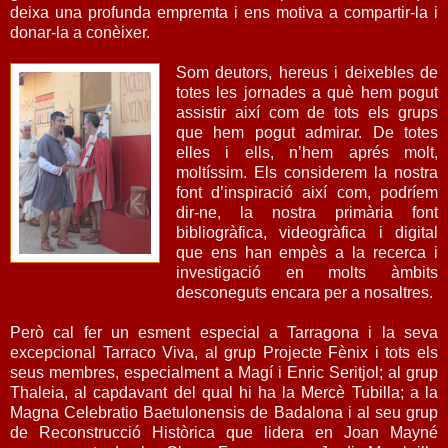
deixa una profunda empremta i ens motiva a compartir-la i
donar-la a conèixer.
Som deutors, hereus i deixebles de
totes les jornades a què hem pogut
assistir així com de tots els grups
que hem pogut admirar. De totes
elles i ells, n’hem aprés molt,
moltíssim. Els considerem la nostra
font d’inspiració així com, podríem
dir-ne, la nostra primària font
bibliogràfica, videogràfica i digital
que ens han empès a la recerca i
investigació en molts àmbits
desconeguts encara per a nosaltres.
Però cal fer un esment especial a Tarragona i la seva
excepcional Tarraco Viva, al grup Projecte Fènix i tots els
seus membres, especialment a Magí i Enric Seritjol; al grup
Thaleia, al capdavant del qual hi ha la Mercè Tubilla; a la
Magna Celebratio Baetulonensis de Badalona i al seu grup
de Reconstrucció Històrica que lidera en Joan Mayné