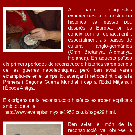
A partir d'aquestes
experiències la reconstrucció
històrica va passar poc
després a Europa, on es
coneix com a reenactment ,
especialment als països de
cultura anglo-germànica
(Gran Bretanya, Alemanya,
Holanda). En aquests països
els primers períodes de reconstrucció històrica varen ser els
de les guerres napoleòniques, però ben aviat varen
eixamplar-se en el temps, tot avançant i retrocedint, cap a la
Primera i Segona Guerra Mundial i cap a l'Edat Mitjana i
l'Època Antiga.
Els orígens de la reconstrucció històrica es troben explicats
amb tot detall a
http://www.eventplan.mysite1952.co.uk/page29.html
.
Ben aviat, el món de la
reconstrucció va obrir-se a