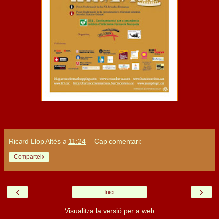
Ricard Llop Altés
a
11:24
Cap comentari:
Comparteix
‹
›
Inici
Visualitza la versió per a web