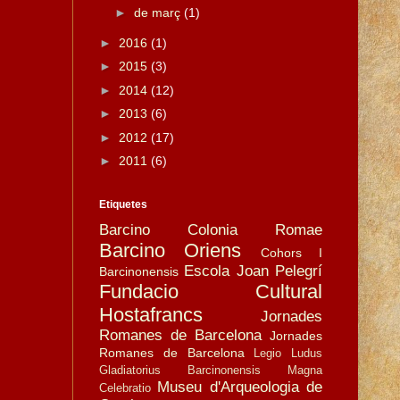
►
de març
(1)
►
2016
(1)
►
2015
(3)
►
2014
(12)
►
2013
(6)
►
2012
(17)
►
2011
(6)
Etiquetes
Barcino Colonia Romae
Barcino Oriens
Cohors I
Escola Joan Pelegrí
Barcinonensis
Fundacio Cultural
Hostafrancs
Jornades
Romanes de Barcelona
Jornades
Romanes de Barcelona
Legio
Ludus
Gladiatorius Barcinonensis
Magna
Museu d'Arqueologia de
Celebratio