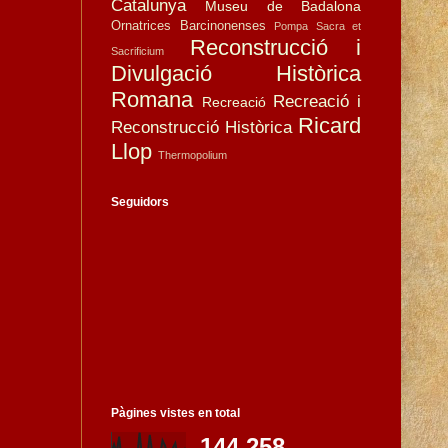
Catalunya
Museu de Badalona
Ornatrices Barcinonenses
Pompa Sacra et
Reconstrucció i
Sacrificium
Divulgació Històrica
Romana
Recreació i
Recreació
Ricard
Reconstrucció Històrica
Llop
Thermopolium
Seguidors
Pàgines vistes en total
144,258