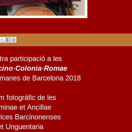
ra participació a les
rcino·Colonia·Romae
manes de Barcelona 2018
m fotogràfic de les
inae et Ancillae
rices Barcinonenses
et Unguentaria