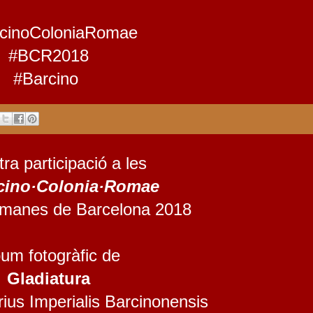
cinoColoniaRomae
#BCR2018
#Barcino
ra participació a les
rcino·Colonia·Romae
manes de Barcelona 2018
um fotogràfic de
Gladiatura
ius Imperialis Barcinonensis