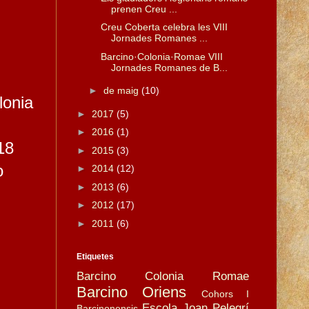
prenen Creu ...
Creu Coberta celebra les VIII
Jornades Romanes ...
Barcino·Colonia·Romae VIII
Jornades Romanes de B...
►
de maig
(10)
lonia
►
2017
(5)
►
2016
(1)
18
►
2015
(3)
o
►
2014
(12)
►
2013
(6)
►
2012
(17)
►
2011
(6)
Etiquetes
Barcino Colonia Romae
Barcino Oriens
Cohors I
Escola Joan Pelegrí
Barcinonensis