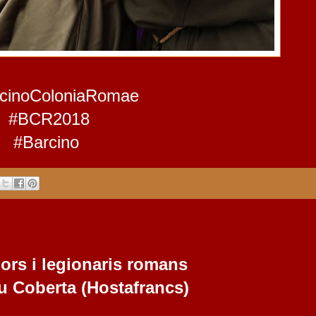
cinoColoniaRomae
#BCR2018
#Barcino
ors i legionaris romans
u Coberta
 (
Hostafrancs)