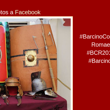
tos a 
Facebook
#BarcinoCo
Romae
#BCR20
#Barcin