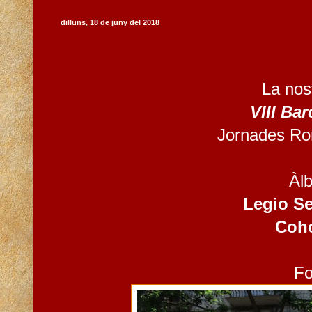
dilluns, 18 de juny del 2018
La nost
VIII Ba
Jornades Ro
Àlb
Legio Se
Coho
Fo