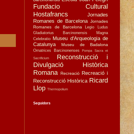
Fundacio Cultural
Hostafrancs
Jornades
Romanes de Barcelona
Jornades
Romanes de Barcelona
Legio
Ludus
Gladiatorius Barcinonensis
Magna
Museu d'Arqueologia de
Celebratio
Catalunya
Museu de Badalona
Ornatrices Barcinonenses
Pompa Sacra et
Reconstrucció i
Sacrificium
Divulgació Històrica
Romana
Recreació i
Recreació
Ricard
Reconstrucció Històrica
Llop
Thermopolium
Seguidors