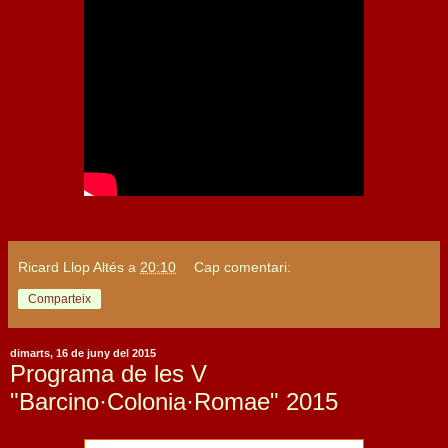
Ricard Llop Altés
a
20:10
Cap comentari:
Comparteix
dimarts, 16 de juny del 2015
Programa de les V
"Barcino·Colonia·Romae" 2015