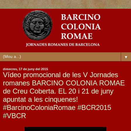
▼
dimecres, 17 de juny del 2015
Vídeo promocional de les V Jornades
romanes BARCINO COLONIA ROMAE
de Creu Coberta. EL 20 i 21 de juny
apuntat a les cinquenes!
#‎BarcinoColoniaRomae #‎BCR2015
#‎VBCR