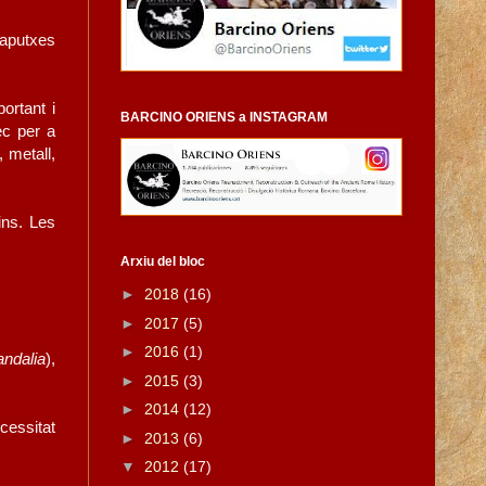
caputxes
ortant i
BARCINO ORIENS a INSTAGRAM
ec per a
 metall,
ins. Les
Arxiu del bloc
►
2018
(16)
►
2017
(5)
►
2016
(1)
andalia
),
►
2015
(3)
►
2014
(12)
cessitat
►
2013
(6)
▼
2012
(17)