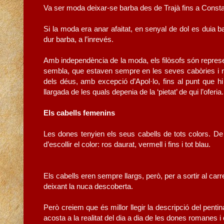
Va ser moda deixar-se barba des de Trajà fins a Consta
Si la moda era anar afaitat, en senyal de dol es duia 
dur barba, a l’inrevés.
Amb independència de la moda, els filòsofs són repres
sembla, que estaven sempre en les seves cabòries i 
dels déus, amb excepció d’Apol·lo, fins al punt que hi
llargada de les quals depenia de la ‘pietat’ de qui l’oferia.
Els cabells femenins
Les dones tenyien els seus cabells de tots colors. De 
d’escollir el color: ros daurat, vermell i fins i tot blau.
Els cabells eren sempre llargs, però, per a sortir al car
deixant la nuca descoberta.
Però creiem que és millor llegir la descripció del penti
acosta a la realitat del dia a dia de les dones romanes i