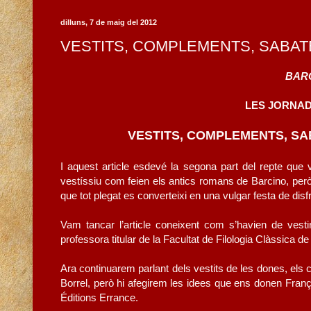
dilluns, 7 de maig del 2012
VESTITS, COMPLEMENTS, SABATES 
BAR
LES JORNA
VESTITS, COMPLEMENTS, SABA
I aquest article esdevé la segona part del repte qu
vestíssiu com feien els antics romans de Barcino, però
que tot plegat es converteixi en una vulgar festa de dis
Vam tancar l’article coneixent com s’havien de vesti
professora titular de la Facultat de Filologia Clàssica de
Ara continuarem parlant dels vestits de les dones, els 
Borrel, però hi afegirem les idees que ens donen Franço
Éditions Errance.