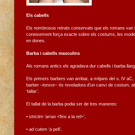
Els cabells
Els nombrosos retrats conservats que els romans van fe
coneixement força exacte sobre els costums, les modes 
en dones.
Barba i cabells masculins
Als romans antics els agradava dur cabells i barba llarg
Els primers barbers van arribar, a mitjans del s. IV aC, 
barber –
tonsor
– és reveladora d’un canvi de costum, a
‘tallar’.
El tallat de la barba podia ser de tres maneres:
•
strictim
‘arran <fins a la rel>’,
•
ad cutem
‘a pell’,