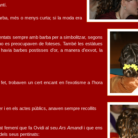
ntí.
barba, més o menys curta; si la moda era
entats sempre amb barba per a simbolitzar, segons
no es preocupaven de foteses. També les estàtues
 havia barbes postisses d’or, a manera d’exvot, la
fet, trobaven un cert encant en l’exotisme a l’hora
rer i en els actes públics, anaven sempre recollits
nat femení que fa Ovidi al seu
Ars Amandi
i que ens
 dels seus pentinats: