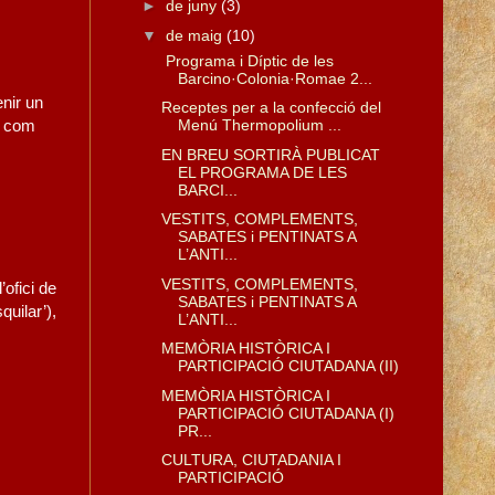
►
de juny
(3)
▼
de maig
(10)
Programa i Díptic de les
Barcino·Colonia·Romae 2...
nir un
Receptes per a la confecció del
s com
Menú Thermopolium ...
EN BREU SORTIRÀ PUBLICAT
EL PROGRAMA DE LES
BARCI...
VESTITS, COMPLEMENTS,
SABATES i PENTINATS A
L’ANTI...
VESTITS, COMPLEMENTS,
’ofici de
SABATES i PENTINATS A
quilar’),
L’ANTI...
MEMÒRIA HISTÒRICA I
PARTICIPACIÓ CIUTADANA (II)
MEMÒRIA HISTÒRICA I
PARTICIPACIÓ CIUTADANA (I)
PR...
CULTURA, CIUTADANIA I
PARTICIPACIÓ