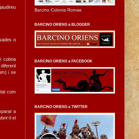
 gaudireu
Barcino·Colonia·Romae
BARCINO ORIENS a BLOGGER
asades o
e cobria
BARCINO ORIENS a FACEBOOK
diferent
um) i se
etat com
BARCINO ORIENS a TWITTER
mparar a
rir-li el