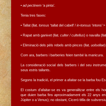
•
ad pectinem
‘a pinta’.
Tenia tres fases:
• Tallat (llat.
tonsus
‘tallat del cabell’ /
in-tonsus
‘intons’ >
• Rapat amb ganivet (llat.
culter / cultellus
) o navalla (llat
• Eliminació dels pèls rebels amb pinces (llat.
uolsellae
)
Com ara, barbers i barberies feien també la manicura.
La consideració social dels barbers i del seu instrume
seus estris tallants.
Segons la tradició, el primer a afaitar-se la barba fou 
El costum d’afaitar-se es va generalitzar entre els h
que duien barba fins aproximadament els 22 anys en qu
Júpiter o a Venus); no obstant, Ciceró titlla de subversi