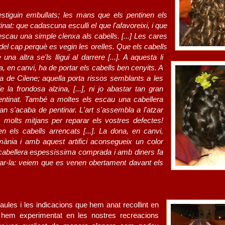
estiguin embullats; les mans que els pentinen els
inat: que cadascuna esculli el que l'afavoreixi, i que
 escau una simple clenxa als cabells. [...] Les cares
del cap perquè es vegin les orelles. Que els cabells
na altra se'ls lligui al darrere [...]. A aquesta li
la, en canvi, ha de portar els cabells ben cenyits. A
a de Cilene; aquella porta rissos semblants a les
a frondosa alzina, [...], ni jo abastar tan gran
ntinat. També a moltes els escau una cabellera
uan s'acaba de pentinar. L'art s'assembla a l'atzar
m molts mitjans per reparar els vostres defectes!
els cabells arrencats [...]. La dona, en canvi,
nia i amb aquest artifici aconsegueix un color
 cabellera espessíssima comprada i amb diners fa
prar-la: veiem que es venen obertament davant els
les i les indicacions que hem anat recollint en
e hem experimentat en les nostres recreacions