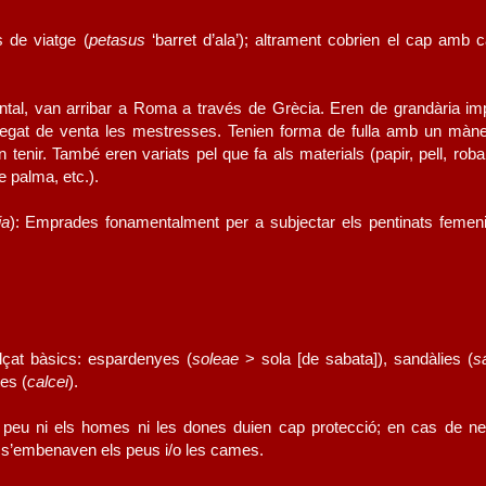
 de viatge (
petasus
‘barret d’ala’); altrament cobrien el cap amb 
iental, van arribar a Roma a través de Grècia. Eren de grandària imp
regat de venta les mestresses. Tenien forma de fulla amb un màn
tenir. També eren variats pel que fa als materials (papir, pell, roba,
e palma, etc.).
ia
): Emprades fonamentalment per a subjectar els pentinats femen
lçat bàsics: espardenyes (
soleae
> sola [de sabata]), sandàlies (
s
tes (
calcei
).
el peu ni els homes ni les dones duien cap protecció; en cas de ne
c.) s’embenaven els peus i/o les cames.