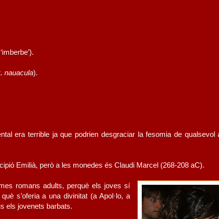
 ‘imberbe’).
.
nauacula
).
ntal era terrible ja que podrien desgraciar la fesomia de qualsevol
Escipió Emilià, però a les monedes és Claudi Marcel (268-208 aC).
omes romans adults, perquè els joves sí
è s’oferia a una divinitat (a Apol·lo, a
us els jovenets barbats.