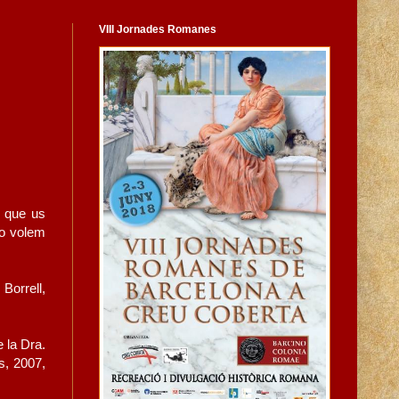
VIII Jornades Romanes
s que us
no volem
Borrell,
 la Dra.
ís, 2007,