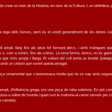
de crear en nom de la Història, en nom de la Cultura. I, en definitiva,
la toga dels homes, però és el vestit generalment de les dones c
tit ampli, llarg fins als peus tot formant plecs, i amb mànigues qu
s o, com a mínim, fins als colzes. La seva forma, doncs, no es gaire 
a que més ampla i llarga. Al voltant del coll porta un brodat (patagi
a amb un cinturó que sovint queda amagat.
peça ornamental que s’anomenava instita que no se sap amb segur
 ampli, d’influència grega, era una peça de roba solemne. Es pot co
osa a sobre de l’estola i quan surt la matrona al carrer serveix per cob
a casada).