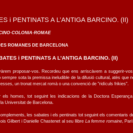
i PENTINATS A L’ANTIGA BARCINO. (II)
CINO·COLONIA·ROMAE
DES ROMANES DE BARCELONA
TES i PENTINATS A L’ANTIGA BARCINO. (II)
e vàrem proposar-vos. Recordeu que ens arriscàvem a suggerir-vo
 sempre sota la premissa ineludible de la difusió cultural, atès que 
fresses, un tronat mercat romà o una convenció de ”ridículs frikies”.
r els homes, tot seguint les indicacions de la Doctora Esperança 
 la Universitat de Barcelona.
complements, les sabates i els pentinats tot seguint els comentaris de
is Gilbert i Danielle Chastenet al seu llibre
La femme romaine
, Par