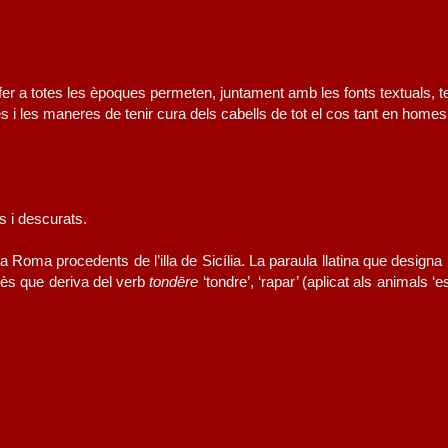
r a totes les èpoques permeten, juntament amb les fonts textuals, te
i les maneres de tenir cura dels cabells de tot el cos tant en home
s i descurats.
a Roma procedents de l’illa de Sicília. La paraula llatina que designa l
tès que deriva del verb
tondēre
‘tondre’, ‘rapar’ (aplicat als animals ‘es