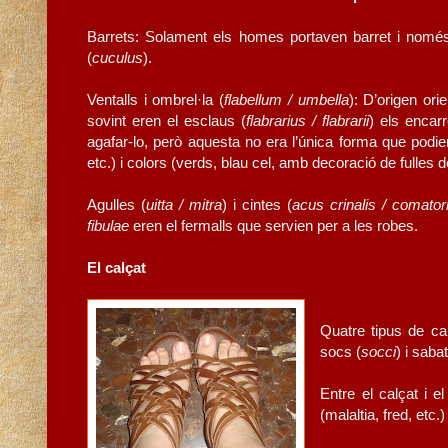
Barrets: Solament els homes portaven barret i només
(
cuculus
).
Ventalls i ombrel·la (
flabellum / umbella
): D’origen or
sovint eren el esclaus (
flabrarius / flabrarii
) els encar
agafar-lo, però aquesta no era l’única forma que podien 
etc.) i colors (verds, blau cel, amb decoració de fulles d
Agulles (
uitta / mitra
) i cintes (
acus crinalis / comator
fibulae
eren el fermalls que servien per a les robes.
El calçat
Quatre tipus de ca
socs (
socci
) i saba
Entre el calçat i 
(malaltia, fred, et