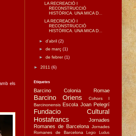
LA RECREACIÓ I
RECONSTRUCCIÓ
HISTÒRICA. UNA MICA D...
LA RECREACIÓ I
RECONSTRUCCIÓ
HISTÒRICA. UNA MICA D...
►
d’abril
(2)
►
de març
(1)
►
de febrer
(1)
►
2011
(6)
Etiquetes
 amb els
Barcino Colonia Romae
Barcino Oriens
Cohors I
Escola Joan Pelegrí
Barcinonensis
Fundacio Cultural
Hostafrancs
Jornades
Romanes de Barcelona
Jornades
Romanes de Barcelona
Legio
Ludus