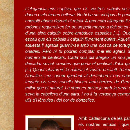
L'elegància ens captiva: que els vostres cabells no 
donen o els treuen bellesa. No hi ha un sol tipus de pent
consulti abans davant el mirall. A una cara allargada li
rodones requereixen fer-se un petit monyo a dalt de tot 
d'una altra caiguin sobre ambdues espatlles [...]. Que u
escau que els cabells li caiguin lliurement bufats. Aquel
aquesta li agrada guarnir-se amb una closca de tortug
onades. Però ni tu podràs comptar mai els aglans de l
número de pentinats. Cada nou dia afegeix un nou pe
deixada: sovint creuries que porta el pentinat d'ahir q
[...] Quant afavoreix la natura el vostre encant! Teni
Nosaltres ens anem quedant al descobert i ens cauen 
tenyeix els seus cabells blancs amb herbes de Germà
millor que el natural. La dona es passeja amb la seva
seva la cabellera d'una altra. l no li fa vergonya com
ulls d'Hèrcules i del cor de donzelles.
Amb cadascuna de les parau
els nostres estudis i qu