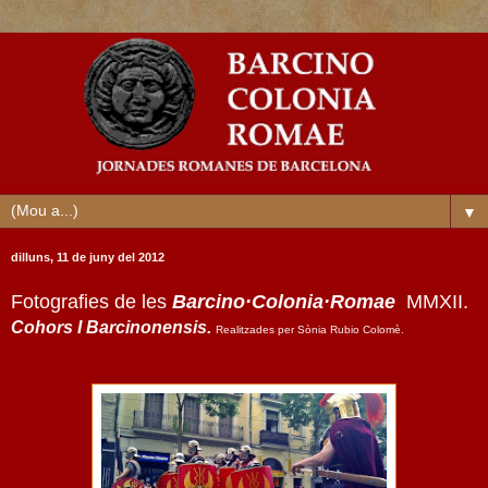
▼
dilluns, 11 de juny del 2012
Fotografies de les
Barcino·Colonia·Romae
MMXII.
Cohors I Barcinonensis.
Realitzades per Sònia Rubio Colomè.